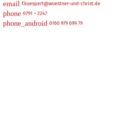
email
f.kuespert@wuestner-und-christ.de
phone
0791 – 2247
phone_android
0160 979 699 79