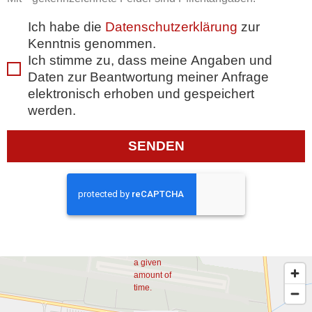
Ich habe die
Datenschutzerklärung
zur
Kenntnis genommen.
Ich stimme zu, dass meine Angaben und
Daten zur Beantwortung meiner Anfrage
elektronisch erhoben und gespeichert
Too
werden.
Many
SENDEN
Requests
The user
has sent
too many
requests in
a given
amount of
time.