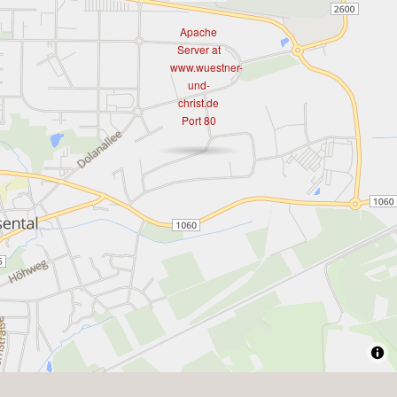
Apache
Server at
www.wuestner-
und-
christ.de
Port 80